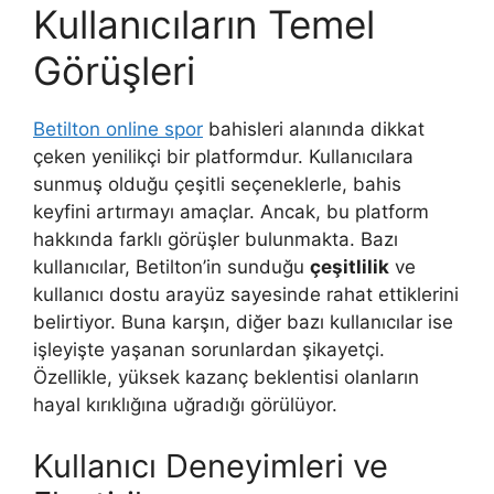
Kullanıcıların Temel
Görüşleri
Betilton online spor
bahisleri alanında dikkat
çeken yenilikçi bir platformdur. Kullanıcılara
sunmuş olduğu çeşitli seçeneklerle, bahis
keyfini artırmayı amaçlar. Ancak, bu platform
hakkında farklı görüşler bulunmakta. Bazı
kullanıcılar, Betilton’in sunduğu
çeşitlilik
ve
kullanıcı dostu arayüz sayesinde rahat ettiklerini
belirtiyor. Buna karşın, diğer bazı kullanıcılar ise
işleyişte yaşanan sorunlardan şikayetçi.
Özellikle, yüksek kazanç beklentisi olanların
hayal kırıklığına uğradığı görülüyor.
Kullanıcı Deneyimleri ve