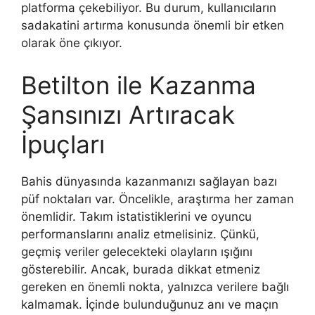
platforma çekebiliyor. Bu durum, kullanıcıların
sadakatini artırma konusunda önemli bir etken
olarak öne çıkıyor.
Betilton ile Kazanma
Şansınızı Artıracak
İpuçları
Bahis dünyasında kazanmanızı sağlayan bazı
püf noktaları var. Öncelikle, araştırma her zaman
önemlidir. Takım istatistiklerini ve oyuncu
performanslarını analiz etmelisiniz. Çünkü,
geçmiş veriler gelecekteki olayların ışığını
gösterebilir. Ancak, burada dikkat etmeniz
gereken en önemli nokta, yalnızca verilere bağlı
kalmamak. İçinde bulunduğunuz anı ve maçın