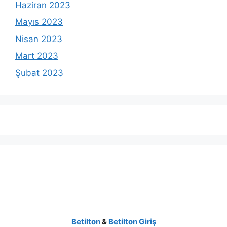
Haziran 2023
Mayıs 2023
Nisan 2023
Mart 2023
Şubat 2023
Betilton
&
Betilton Giriş