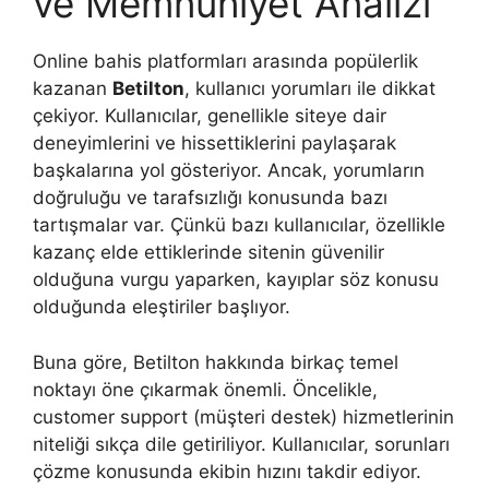
ve Memnuniyet Analizi
Online bahis platformları arasında popülerlik
kazanan
Betilton
, kullanıcı yorumları ile dikkat
çekiyor. Kullanıcılar, genellikle siteye dair
deneyimlerini ve hissettiklerini paylaşarak
başkalarına yol gösteriyor. Ancak, yorumların
doğruluğu ve tarafsızlığı konusunda bazı
tartışmalar var. Çünkü bazı kullanıcılar, özellikle
kazanç elde ettiklerinde sitenin güvenilir
olduğuna vurgu yaparken, kayıplar söz konusu
olduğunda eleştiriler başlıyor.
Buna göre, Betilton hakkında birkaç temel
noktayı öne çıkarmak önemli. Öncelikle,
customer support (müşteri destek) hizmetlerinin
niteliği sıkça dile getiriliyor. Kullanıcılar, sorunları
çözme konusunda ekibin hızını takdir ediyor.