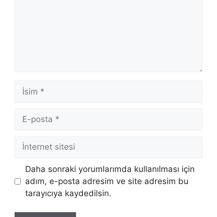
İsim
E-
posta
İnternet
sitesi
Daha sonraki yorumlarımda kullanılması için
adım, e-posta adresim ve site adresim bu
tarayıcıya kaydedilsin.