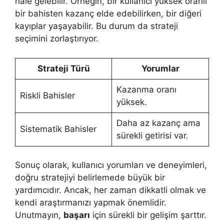
hale gelebilir. Örneğin, bir kullanıcı yüksek oranlı
bir bahisten kazanç elde edebilirken, bir diğeri
kayıplar yaşayabilir. Bu durum da strateji
seçimini zorlaştırıyor.
Strateji Türü
Yorumlar
Kazanma oranı
Riskli Bahisler
yüksek.
Daha az kazanç ama
Sistematik Bahisler
sürekli getirisi var.
Sonuç olarak, kullanıcı yorumları ve deneyimleri,
doğru stratejiyi belirlemede büyük bir
yardımcıdır. Ancak, her zaman dikkatli olmak ve
kendi araştırmanızı yapmak önemlidir.
Unutmayın,
başarı
için sürekli bir gelişim şarttır.