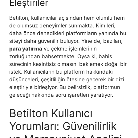
Eleştiriler
Betilton, kullanıcılar açısından hem olumlu hem
de olumsuz deneyimler sunmakta. Kimileri,
daha önce denedikleri platformların yanında bu
siteyi daha güvenilir buluyor. Yine de, bazıları,
para yatırma
ve çekme işlemlerinin
zorluğundan bahsetmekte. Oysa ki, bahis
sürecinin kesintisiz olmasını beklemek doğal bir
istek. Kullanıcıların bu platform hakkındaki
düşünceleri, çeşitliliğin ötesine geçerek bir dizi
eleştiriyle birleşiyor. Bu belirsizlik, platformun
geleceği hakkında soru işaretleri yaratıyor.
Betilton Kullanıcı
Yorumları: Güvenilirlik