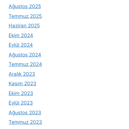
Ağustos 2025
Temmuz 2025
Haziran 2025
Ekim 2024
Eylül 2024
Ağustos 2024
Temmuz 2024
Aralık 2023
Kasım 2023
Ekim 2023
Eylül 2023
Ağustos 2023
Temmuz 2023