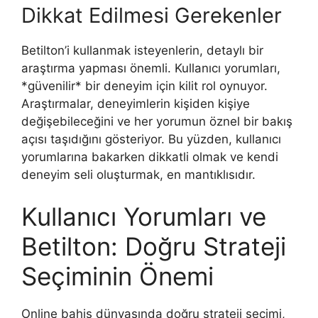
Dikkat Edilmesi Gerekenler
Betilton’i kullanmak isteyenlerin, detaylı bir
araştırma yapması önemli. Kullanıcı yorumları,
*güvenilir* bir deneyim için kilit rol oynuyor.
Araştırmalar, deneyimlerin kişiden kişiye
değişebileceğini ve her yorumun öznel bir bakış
açısı taşıdığını gösteriyor. Bu yüzden, kullanıcı
yorumlarına bakarken dikkatli olmak ve kendi
deneyim seli oluşturmak, en mantıklısıdır.
Kullanıcı Yorumları ve
Betilton: Doğru Strateji
Seçiminin Önemi
Online bahis dünyasında doğru strateji seçimi,