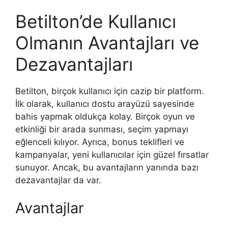
Betilton’de Kullanıcı
Olmanın Avantajları ve
Dezavantajları
Betilton, birçok kullanıcı için cazip bir platform.
İlk olarak, kullanıcı dostu arayüzü sayesinde
bahis yapmak oldukça kolay. Birçok oyun ve
etkinliği bir arada sunması, seçim yapmayı
eğlenceli kılıyor. Ayrıca, bonus teklifleri ve
kampanyalar, yeni kullanıcılar için güzel fırsatlar
sunuyor. Ancak, bu avantajların yanında bazı
dezavantajlar da var.
Avantajlar