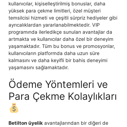
kullanıcılar, kişiselleştirilmiş bonuslar, daha
yüksek para çekme limitleri, özel müşteri
temsilcisi hizmeti ve çeşitli sürpriz hediyeler gibi
ayrıcalıklardan yararlanabilmektedir. VIP
programında ilerledikçe sunulan avantajlar da
artmakta ve kullanıcılar daha özel bir deneyim
yaşamaktadır. Tüm bu bonus ve promosyonlar,
kullanıcıların platformda daha uzun süre
kalmasını ve daha keyifli bir bahis deneyimi
yaşamasını sağlamaktadır.
Ödeme Yöntemleri ve
Para Çekme Kolaylıkları
Betilton üyelik
avantajlarından bir diğeri de