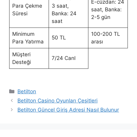
E-cüzdan: 24
Para Çekme
3 saat,
saat, Banka:
Süresi
Banka: 24
2-5 gün
saat
Minimum
100-200 TL
50 TL
Para Yatırma
arası
Müşteri
7/24 Canl
Desteği
Kategoriler
Betilton
Betilton Casino Oyunları Çeşitleri
Betilton Güncel Giriş Adresi Nasıl Bulunur