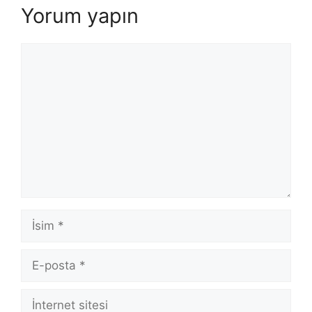
Yorum yapın
Yorum
İsim
E-
posta
İnternet