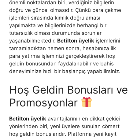
önemli noktalardan biri, verdiğiniz bilgilerin
doğru ve güncel olmasıdır. Çünkü para çekme
işlemleri sırasında kimlik doğrulaması
yapılmakta ve bilgilerinizde herhangi bir
tutarsızlık olması durumunda sorunlar
yaşanabilmektedir.
Betilton üyelik
işlemlerini
tamamladıktan hemen sonra, hesabınıza ilk
para yatırma işleminizi gerçekleştirerek hoş
geldin bonusundan faydalanabilir ve bahis
deneyiminize hızlı bir başlangıç yapabilirsiniz.
Hoş Geldin Bonusları ve
Promosyonlar
Betilton üyelik
avantajlarının en dikkat çekici
yönlerinden biri, yeni üyelere sunulan cömert
hoş geldin bonuslarıdır. Platforma yeni kayıt