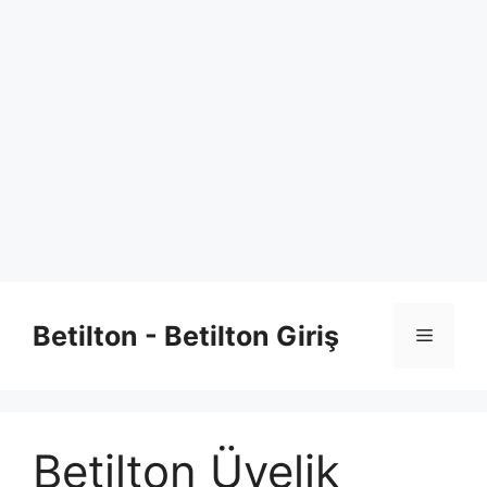
Betilton - Betilton Giriş
Menü
Betilton Üyelik