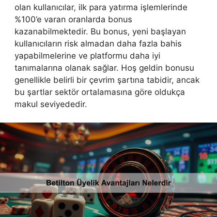
olan kullanıcılar, ilk para yatırma işlemlerinde
%100’e varan oranlarda bonus
kazanabilmektedir. Bu bonus, yeni başlayan
kullanıcıların risk almadan daha fazla bahis
yapabilmelerine ve platformu daha iyi
tanımalarına olanak sağlar. Hoş geldin bonusu
genellikle belirli bir çevrim şartına tabidir, ancak
bu şartlar sektör ortalamasına göre oldukça
makul seviyededir.