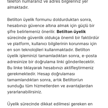
telefon numaranız ve adres bilgileriniz yer
almaktadır.
Betilton üyelik formunu doldurduktan sonra,
hesabınızı güvence altına almak için güçlü bir
şifre belirlemeniz önerilir.
Betilton üyelik
sürecinde güvenlik oldukça önemli bir faktördür
ve platform, kullanıcı bilgilerinin korunması için
en son teknolojileri kullanmaktadır. Betilton
üyelik işleminizi tamamladıktan sonra, e-posta
adresinize bir doğrulama linki gönderilecektir.
Bu linke tıklayarak hesabınızı aktifleştirmeniz
gerekmektedir. Hesap doğrulaması
tamamlandıktan sonra, artık Betilton’un
sunduğu tüm hizmetlerden ve avantajlardan
yararlanabilirsiniz.
Üyelik sürecinde dikkat edilmesi gereken en